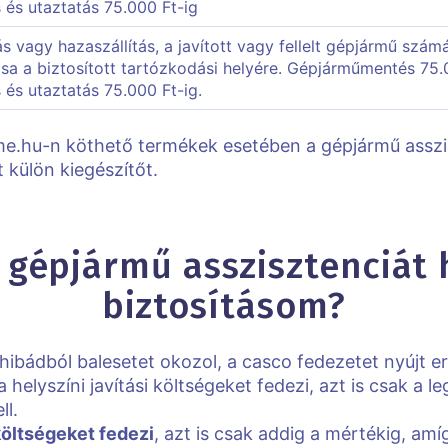
s és utaztatás 75.000 Ft-ig
tás vagy hazaszállítás, a javított vagy fellelt gépjármű szá
tása a biztosított tartózkodási helyére. Gépjárműmentés 75.0
s és utaztatás 75.000 Ft-ig.
me.hu-n köthető termékek esetében a gépjármű asszi
t külön kiegészítőt.
 gépjármű asszisztenciát
biztosításom?
t hibádból balesetet okozol, a casco fedezetet nyújt
 helyszíni javítási költségeket fedezi, azt is csak a
ll.
költségeket fedezi
, azt is csak addig a mértékig, am