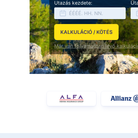
Utazás kezdete:
Ut
KALKULÁCIÓ / KÖTÉS
Már van folyamatban lévő kalkulác