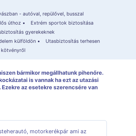
ászban - autóval, repülővel, busszal
lős úthoz
Extrém sportok biztosítása
sbiztosítás gyerekeknek
édelem külföldön
Utasbiztosítás terhesen
i kötvényről
hiszen bármikor megállhatunk pihenőre.
kockázatai is vannak ha ezt az utazási
. Ezekre az esetekre szerencsére van
steherautó, motorkerékpár ami az