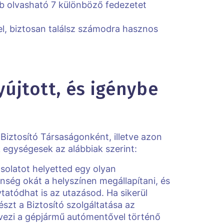
bb olvasható 7 különböző fedezetet
el, biztosan találsz számodra hasznos
yújtott, és igénybe
Biztosító Társaságonként, illetve azon
k egységesek az alábbiak szerint:
csolatot helyetted egy olyan
lenség okát a helyszínen megállapítani, és
ytatódhat is az utazásod. Ha sikerül
szt a Biztosító szolgáltatása az
ervezi a gépjármű autómentővel történő