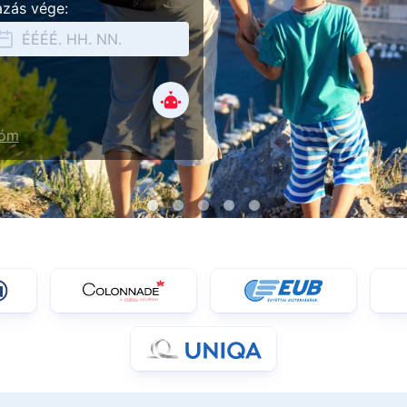
azás vége:
ióm