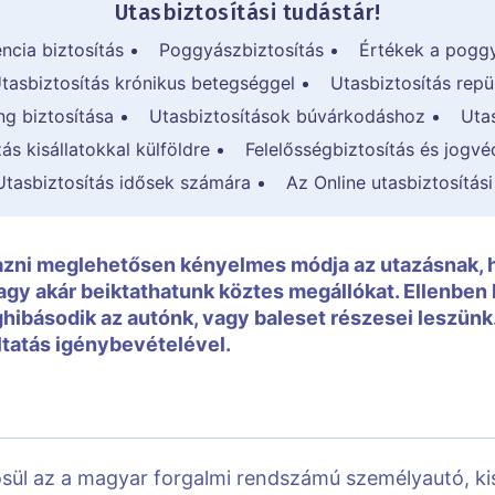
Utasbiztosítási tudástár!
ncia biztosítás
Poggyászbiztosítás
Értékek a poggy
tasbiztosítás krónikus betegséggel
Utasbiztosítás repü
ng biztosítása
Utasbiztosítások búvárkodáshoz
Uta
ás kisállatokkal külföldre
Felelősségbiztosítás és jogv
Utasbiztosítás idősek számára
Az Online utasbiztosítás
tazni meglehetősen kényelmes módja az utazásnak, 
vagy akár beiktathatunk köztes megállókat. Ellenben 
hibásodik az autónk, vagy baleset részesei leszünk
ltatás igénybevételével.
sül az a magyar forgalmi rendszámú személyautó, ki