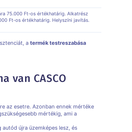
mára 75.000 Ft-os értékhatárig. Alkatrész
00 Ft-os értékhatárig. Helyszíni javítás.
sztenciát, a
termék testreszabása
 ha van CASCO
 erre az esetre. Azonban ennek mértéke
 legszükségesebb mértékig, ami a
íg autód újra üzemképes lesz, és