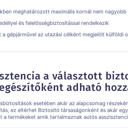
lekben meghatározott maximális kornál nem nagyobb
déllyel és felelősségbiztosítással rendelkezik
t a gépjárművel az utazási célként megjelölt külföldi
ztencia a választott bizt
iegészítőként adható hozz
sbiztosítások esetében akár az alapcsomag részeként
tás, ez eltérhet Biztosító társaságonként és akár egy 
at a termékeket amik tartalmaznak autós asszisztenci