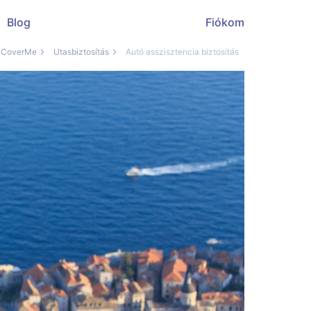
Blog
Fiókom
CoverMe
Utasbiztosítás
Autó asszisztencia biztosítás