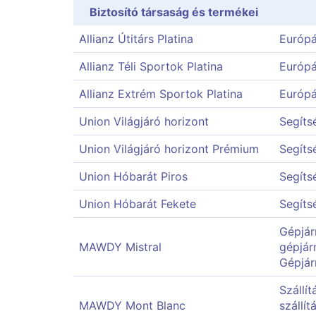
Biztosító társaság és termékei
Allianz Útitárs Platina
Európá
Allianz Téli Sportok Platina
Európá
Allianz Extrém Sportok Platina
Európá
Union Világjáró horizont
Segíts
Union Világjáró horizont Prémium
Segíts
Union Hóbarát Piros
Segíts
Union Hóbarát Fekete
Segíts
Gépjárm
MAWDY Mistral
gépjár
Gépjár
Szállí
MAWDY Mont Blanc
szállí