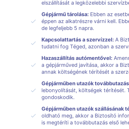
elszállítását a legközelebbi szervízb
Gépjármű tárolása:
Ebben az esetben
éppen az alkatrészre várni kell. Eb
de legfeljebb 5 napra.
Kapcsolattartás a szervízzel:
A Bizt
tudatni fog Téged, azonban a szervíz
Hazaszállítás autómentővel:
Amenny
a gépjárműved javítása, akkor a Bizt
annak költségének térítését a sze
Gépjárműben utazók továbbutazás
lebonyolítását, költségek térítését.
gondoskodik.
Gépjárműben utazók szállásának té
oldható meg, akkor a Biztosító info
is megtéríti a továbbutazás első leh