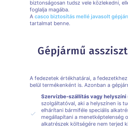
biztonságosan tudsz vele közlekedni, el
foglalja magába.
A
casco biztosítás mellé javasolt gépjá
tartalmat benne.
Gépjármű assziszte
A fedezetek értékhatárai, a fedezetkhez 
belül termékenként is. Azonban a gépjárm
Szervízbe-szállítás vagy helyszíni
szolgáltatóval, aki a helyszínen is 
elhárítani bármiféle speciális alkat
megállapítani a menetképtelenség ok
alkatrészek költségére nem terjed k