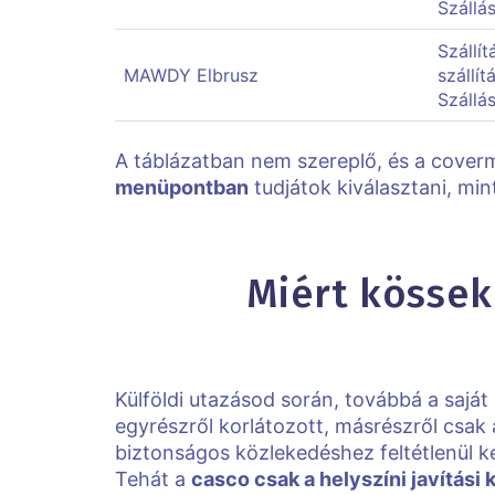
Szállá
Szállí
MAWDY Elbrusz
szállí
Szállá
A táblázatban nem szereplő, és a cover
menüpontban
tudjátok kiválasztani, min
Miért kössek
Külföldi utazásod során, továbbá a sajá
egyrészről korlátozott, másrészről csak a
biztonságos közlekedéshez feltétlenül ke
Tehát a
casco csak a helyszíni javítási 