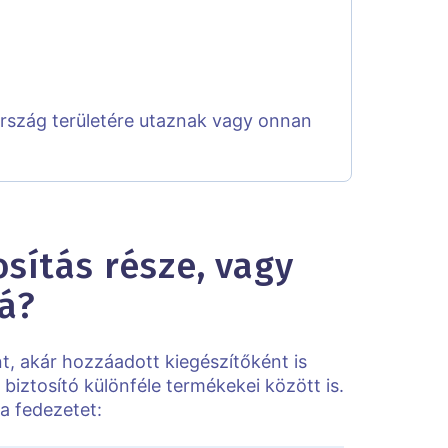
 ország területére utaznak vagy onnan
osítás része, vagy
á?
, akár hozzáadott kiegészítőként is
biztosító különféle termékekei között is.
a fedezetet: