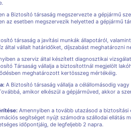
e.
 a Biztosító társaság megszervezte a gépjármű szerví
ben az esetben megszervezik helyetted a gépjármű tár
osító társaság a javítási munkák állapotáról, valamin
 által vállalt határidőket, díjszabást meghatározni n
iben a szerviz által készített diagnosztikai vizsgál
osító Társaság vállalja a biztosítottnál megjelölt lak
rződésben meghatározott kertösszeg mértékéig.
a:
A Biztosító társaság vállalja a célállomásodig vag
 Továbbá, amikor elkészül a gépjárműved, akkor a szerv
rítése:
Amennyiben a tovább utazásod a biztosítás
rmációs segítséget nyújt számodra szállodai ellátás m
etséges időpontjáig, de legfeljebb 2 napra.