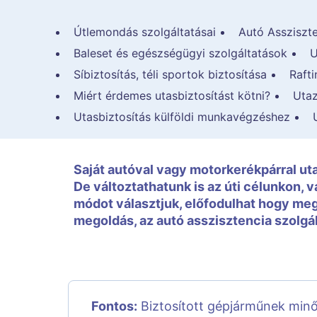
Útlemondás szolgáltatásai
Autó Assziszte
Baleset és egészségügyi szolgáltatások
U
Síbiztosítás, téli sportok biztosítása
Rafti
Miért érdemes utasbiztosítást kötni?
Utaz
Utasbiztosítás külföldi munkavégzéshez
Saját autóval vagy motorkerékpárral u
De változtathatunk is az úti célunkon, 
módot választjuk, előfodulhat hogy meg
megoldás, az autó asszisztencia szolgá
Fontos:
Biztosított gépjárműnek minő