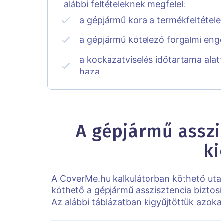
alábbi feltételeknek megfelel:
a gépjármű kora a termékfeltéte
a gépjármű kötelező forgalmi enge
a kockázatviselés időtartama alat
haza
A gépjármű asszis
k
A CoverMe.hu kalkulátorban köthető uta
köthető a gépjármű asszisztencia biztosí
Az alábbi táblázatban kigyűjtöttük azok