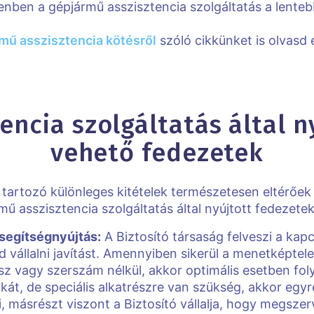
lenben a gépjármű asszisztencia szolgáltatás a lente
rmű asszisztencia kötésről
szóló cikkünket is olvasd 
ncia szolgáltatás által n
vehető fedezetek
tartozó különleges kitételek természetesen eltérőek 
ű asszisztencia szolgáltatás által nyújtott fedezete
 segítségnyújtás:
A Biztosító társaság felveszi a kap
tud vállalni javítást. Amennyiben sikerül a menetképte
rész vagy szerszám nélkül, akkor optimális esetben fol
át, de speciális alkatrészre van szükség, akkor egyré
i, másrészt viszont a Biztosító vállalja, hogy megsz