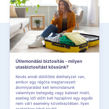
Útlemondási biztosítás - milyen
utasbiztosítást kössünk?
Kevés annál dühítőbb élethelyzet van,
amikor egy régóta megtervezett
álomnyaralást kell lemondanunk
valamilyen betegség vagy baleset miatt,
esetleg idő előtt kell hazajönni egy egyéb
nem várt esemény következtében. Ilyen
esetekben lehet kiváló