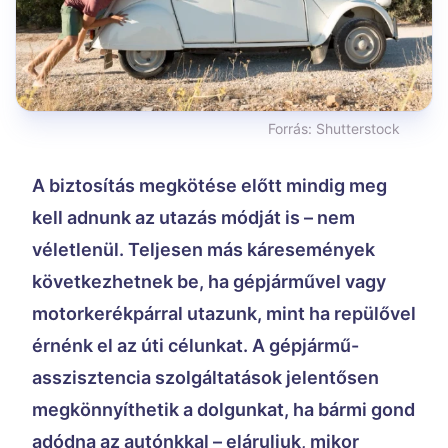
Forrás:
Shutterstock
A biztosítás megkötése előtt mindig meg
kell adnunk az utazás módját is – nem
véletlenül. Teljesen más káresemények
következhetnek be, ha gépjárművel vagy
motorkerékpárral utazunk, mint ha repülővel
érnénk el az úti célunkat. A gépjármű-
asszisztencia szolgáltatások jelentősen
megkönnyíthetik a dolgunkat, ha bármi gond
adódna az autónkkal – eláruljuk, mikor